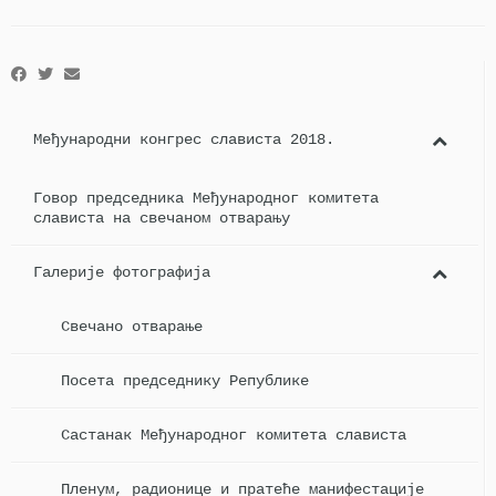
Twitter
Facebook
(Opens
(Opens
in
in
new
new
window)
window)
Међународни конгрес слависта 2018.
Говор председника Међународног комитета
слависта на свечаном отварању
Галерије фотографија
Свечано отварање
Посета председнику Републике
Састанак Међународног комитета слависта
Пленум, радионице и пратеће манифестације