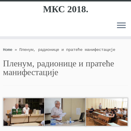
МКС 2018.
Skip
to
Home
»
Пленум, радионице и пратеће манифестације
content
Пленум, радионице и пратеће
манифестације