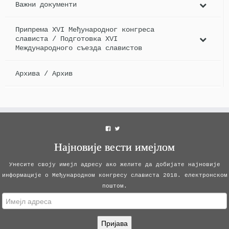
Важни документи
Припрема XVI Међународног конгреса
слависта / Подготовка XVI
Международного съезда славистов
Архива / Архив
View
View
mks2018bgd’s
mks_2018’s
Најновије вести имејлом
profile
profile
on
on
Унесите своју имејл адресу ако желите да добијате најновије
Facebook
Twitter
информације о Међународном конгресу слависта 2018. електронском
поштом.
Имејл
адреса
Пријава