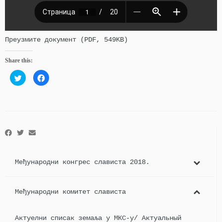
Преузмите документ (PDF, 549KB)
Share this:
Click
Click
to
to
share
share
on
on
Twitter
Facebook
(Opens
(Opens
in
in
new
new
window)
window)
Међународни конгрес слависта 2018.
Међународни комитет слависта
Актуелни списак земаља у МКС-у/ Актуальный