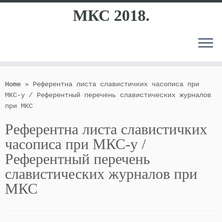
МКС 2018.
Skip
to
Home
»
Референтна листа славистичких часописа при
content
МКС-у / Референтный перечень славистических журналов
при МКС
Референтна листа славистичких
часописа при МКС-у /
Референтный перечень
славистических журналов при
МКС